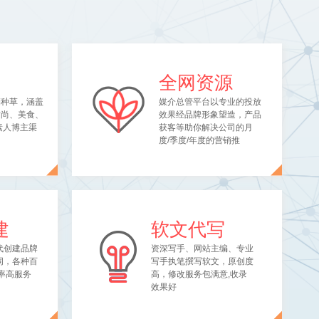
全网资源
销种草，涵盖
媒介总管平台以专业的投放
时尚、美食、
效果经品牌形象望造，产品
素人博主渠
获客等助你解决公司的月
度/季度/年度的营销推
建
软文代写
代创建品牌
资深写手、网站主编、专业
词，各种百
写手执笔撰写软文，原创度
率高服务
高，修改服务包满意,收录
效果好