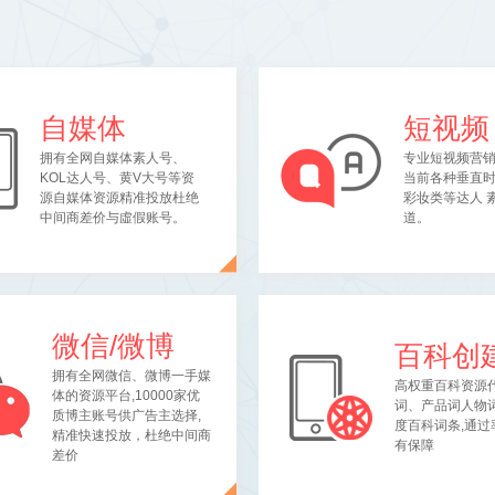
自媒体
短视频
拥有全网自媒体素人号、
专业短视频营
KOL达人号、黄V大号等资
当前各种垂直
源自媒体资源精准投放杜绝
彩妆类等达人 
中间商差价与虛假账号。
道。
微信/微博
百科创
拥有全网微信、微博一手媒
高权重百科资源
体的资源平台,10000家优
词、产品词人物
质博主账号供广告主选择,
度百科词条,通过
精准快速投放，杜绝中间商
有保障
差价